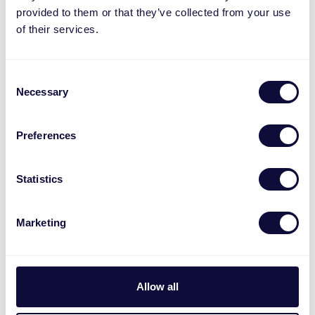
provided to them or that they’ve collected from your use
of their services.
Weitere Informationen
Consent
Necessary
Selection
Berufserfahrung (in Jahren)
Preferences
Höchster Ausbildungsabschluss
Statistics
Marketing
Monatliche Bruttogehaltsvorstellung (Vollzeitposition) in Euro
Allow all