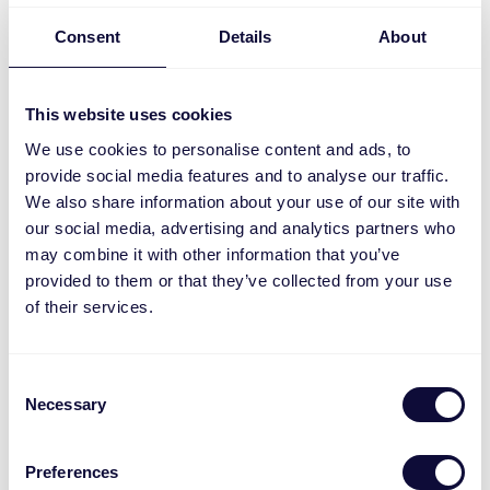
Steigern Sie Ihre Produktivität durch Präzision
und Komfort mit unseren ergonomischen,
Consent
Details
About
kabelgebundenen und kabellosen Mäusen, die
sich perfekt für die Arbeit zu Hause oder im
Büro eignen. Finden Sie den perfekten Klick für
This website uses cookies
Ihren Arbeitstag!
We use cookies to personalise content and ads, to
provide social media features and to analyse our traffic.
Entdecken
We also share information about your use of our site with
our social media, advertising and analytics partners who
may combine it with other information that you’ve
provided to them or that they’ve collected from your use
of their services.
Consent
Necessary
Selection
Preferences