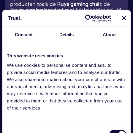
producten zoals de
Ruya gaming chair
, de
Fayzo gaming headset
met kristalhelder geluid
en de stevige
Luminus desk
gebruikt.
Met Trust Gaming ben jij als gamer altijd een
stap voor.
Let's play!
Consent
Details
About
This website uses cookies
We use cookies to personalise content and ads, to
Gezien bij de KPN eDivisie
provide social media features and to analyse our traffic.
We also share information about your use of our site with
our social media, advertising and analytics partners who
may combine it with other information that you’ve
provided to them or that they’ve collected from your use
of their services.
Consent