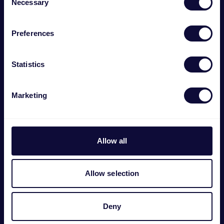
Necessary
Selection
Preferences
Statistics
GXT 721 Ruya Pro Cómoda silla gaming prémium
€
399.99
Marketing
Allow all
Allow selection
Deny