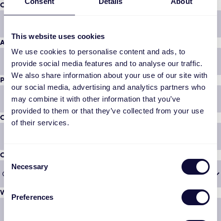
Consent
Details
About
Company name
*
This website uses cookies
Address
*
We use cookies to personalise content and ads, to
provide social media features and to analyse our traffic.
We also share information about your use of our site with
Postal code
*
our social media, advertising and analytics partners who
may combine it with other information that you’ve
provided to them or that they’ve collected from your use
City
*
of their services.
Country
*
Consent
Necessary
Selection
Website
*
Preferences