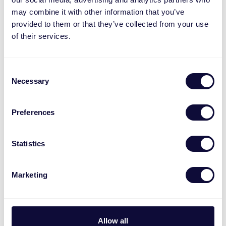
E-mail adres
*
may combine it with other information that you’ve
provided to them or that they’ve collected from your use
of their services.
Meer informatie
Consent
Necessary
Selection
Aantal jaren werkervaring
Preferences
Hoogst genoten onderwijs
Statistics
Marketing
Salarisverwachting (maandelijks) gebaseerd op voltijds
dienstverband
Allow all