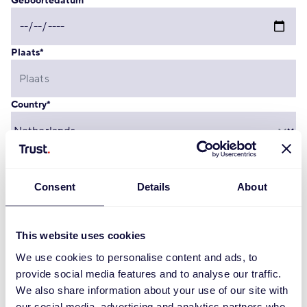
Geboortedatum
*
Plaats
*
Country
*
Contactgegevens
Consent
Details
About
Privé telefoon
This website uses cookies
We use cookies to personalise content and ads, to
Mobiel nummer
provide social media features and to analyse our traffic.
We also share information about your use of our site with
our social media, advertising and analytics partners who