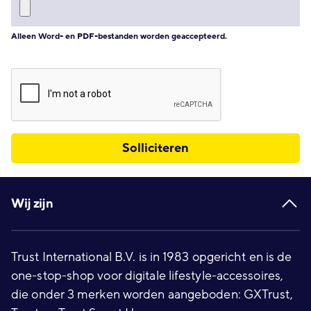
Alleen Word- en PDF-bestanden worden geaccepteerd.
Solliciteren
Footer
Wij zijn
Trust International B.V. is in 1983 opgericht en is de
one-stop-shop voor digitale lifestyle-accessoires,
die onder 3 merken worden aangeboden: GXTrust,