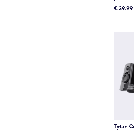
€
39.99
Tytan C