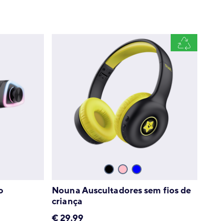
o
Nouna Auscultadores sem fios de
criança
€
29.99