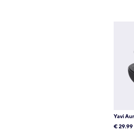
Yavi Au
€
29.99