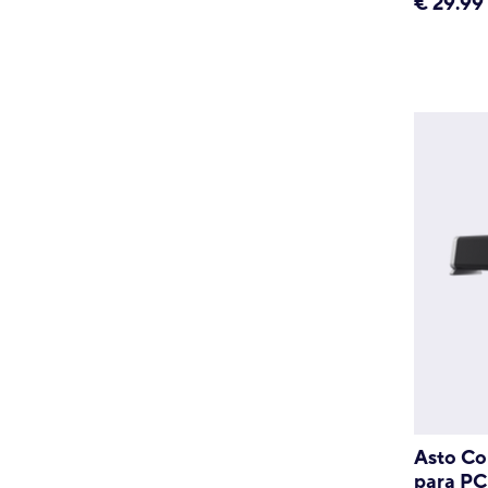
€
29.99
Asto Co
para PC