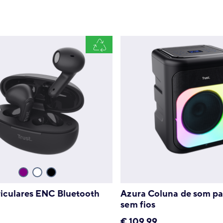
riculares ENC Bluetooth
Azura Coluna de som pa
sem fios
€
109.99