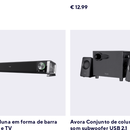
€
12.99
luna em forma de barra
Avora Conjunto de colu
 e TV
som subwoofer USB 2.1