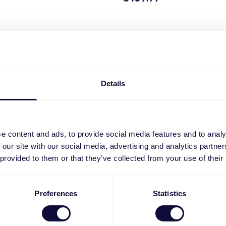
Details
e content and ads, to provide social media features and to analy
 our site with our social media, advertising and analytics partn
 provided to them or that they’ve collected from your use of their
Preferences
Statistics
njunto de colunas 2.0
Yuri Conjunto de coluna
Subwoofer