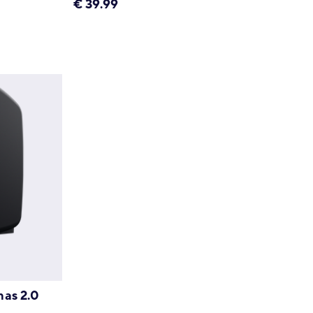
€
39.99
nas 2.0