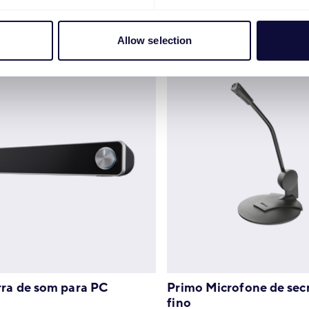
€
79.99
Allow selection
rra de som para PC
Primo Microfone de secr
fino