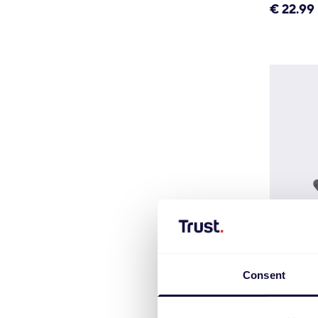
€
22.99
Consent
HS-150 
€
17.99