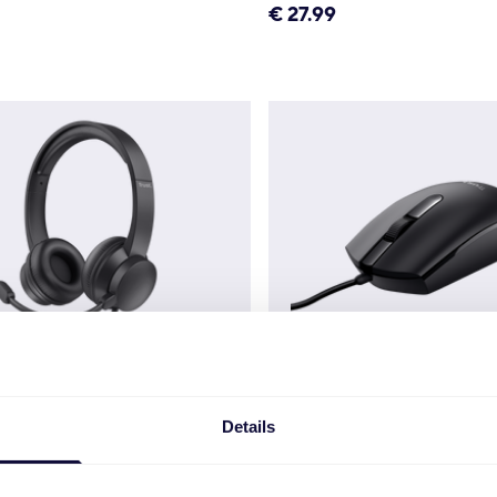
€
27.99
Details
Auscultadores para PC
TM-101 Rato com fios
€
7.99