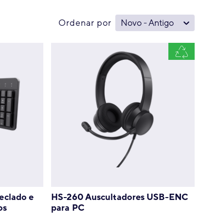
Ordenar por
Novo - Antigo
eclado e
HS-260 Auscultadores USB-ENC
os
para PC