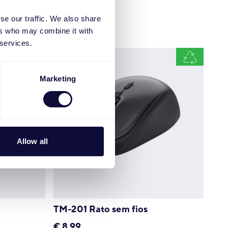
€
39.99
se our traffic. We also share
ers who may combine it with
 services.
Marketing
Allow all
TM-201 Rato sem fios
€
8.99