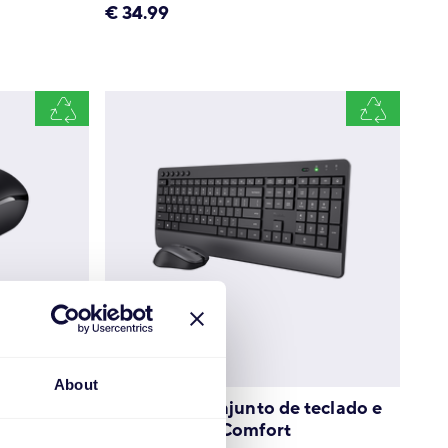
€
34.99
About
TKM-450 Conjunto de teclado e
rato sem fios Comfort