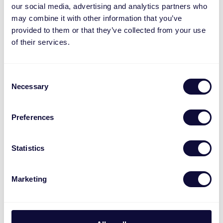
our social media, advertising and analytics partners who
Endereço de e-mail
*
may combine it with other information that you’ve
provided to them or that they’ve collected from your use
of their services.
Mais informações
Consent
Necessary
Selection
Número de anos de experiência de trabalho
Preferences
O mais alto nível de educação
Statistics
Qual a sua expectativa de salário em regime full-time
Marketing
(bruto/mês) em Euros?