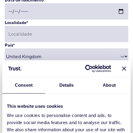
Data de nascimento
*
Localidade
*
País
*
Informações de contato
Consent
Details
About
Telefone privado
This website uses cookies
We use cookies to personalise content and ads, to
Celular
provide social media features and to analyse our traffic.
We also share information about your use of our site with