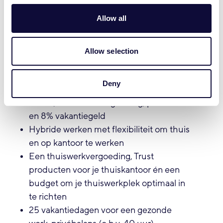
Ervaring met embedded development in
C/C++
Allow all
Je hebt affiniteit met technologie en
Smart Home producten
Allow selection
Wat wij bieden
Deny
Een salaris passend bij jouw werkervaring,
bonus, reiskostenvergoeding, pensioen
en 8% vakantiegeld
Hybride werken met flexibiliteit om thuis
en op kantoor te werken
Een thuiswerkvergoeding, Trust
producten voor je thuiskantoor én een
budget om je thuiswerkplek optimaal in
te richten
25 vakantiedagen voor een gezonde