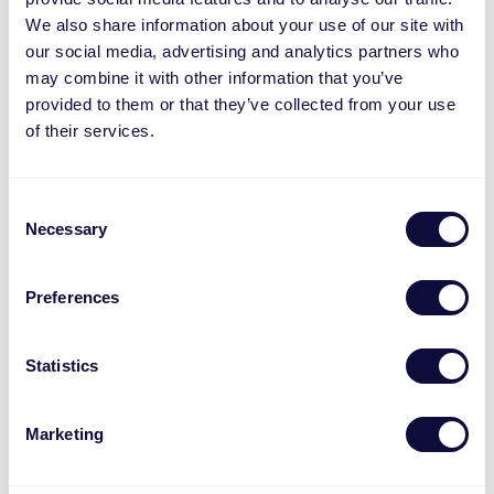
werk- en denkniveau
We also share information about your use of our site with
Je hebt ervaring met
our social media, advertising and analytics partners who
softwareontwikkeling in Kotlin
may combine it with other information that you’ve
Je hebt ervaring met mobile app
provided to them or that they’ve collected from your use
of their services.
development (Android en/of iOS)
Je werkt nauwkeurig en gestructureerd,
kan goed omgaan met feedback en wil
Consent
graag leren
Necessary
Selection
Je beheerst de Nederlandse en Engelse
taal goed
Preferences
Nice to have/pré:
Statistics
Ervaring met Jetpack Compose, SwiftUI
of een ander declaratief UI-framework
Marketing
Ervaring met back-end development in
Kotlin of Java (bijvoorbeeld Spring Boot)