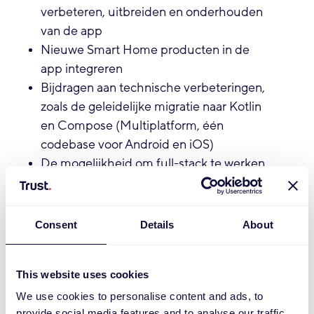
verbeteren, uitbreiden en onderhouden
van de app
Nieuwe Smart Home producten in de
app integreren
Bijdragen aan technische verbeteringen,
zoals de geleidelijke migratie naar Kotlin
en Compose (Multiplatform, één
codebase voor Android en iOS)
De mogelijkheid om full-stack te werken,
dus ook aan onze server-side systemen in
Kotlin met Spring Boot
Consent
Details
About
Wat breng je mee?
Je hebt een afgeronde hbo- of wo-
This website uses cookies
bachelor (Technische) Informatica,
We use cookies to personalise content and ads, to
Software Engineering of vergelijkbaar
provide social media features and to analyse our traffic.