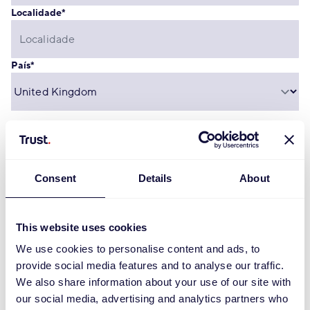
Localidade
*
País
*
Informações de contato
Consent
Details
About
Telefone privado
This website uses cookies
Celular
We use cookies to personalise content and ads, to
provide social media features and to analyse our traffic.
We also share information about your use of our site with
Endereço de e-mail
*
our social media, advertising and analytics partners who