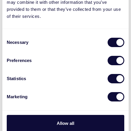
may combine it with other information that you’ve
provided to them or that they’ve collected from your use
of their services.
Mais informações
Consent
Número de anos de experiência de trabalho
Necessary
Selection
O mais alto nível de educação
Preferences
Statistics
Qual a sua expectativa de salário em regime full-time
(bruto/mês) em Euros?
Marketing
Allow all