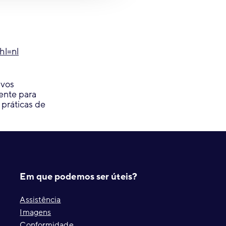
hl=nl
ivos
ente para
 práticas de
Em que podemos ser úteis?
Assistência
Imagens
Conformidade