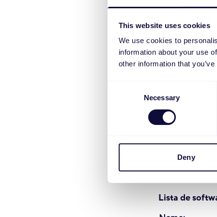
25421
-01
This website uses cookies
25457
-01
We use cookies to personalis
information about your use of
71281
-0
other information that you’ve
71285
-0
71282
-0
Consent
Necessary
Selection
71286
-0
71279
-0
71283
-0
71280
-0
71284
-0
Deny
71287
-0
Lista de softw