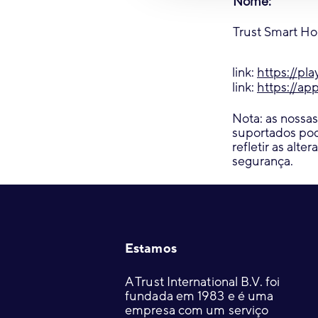
Nome:
Trust Smart H
link:
https://pl
link:
https://ap
Nota: as nossas
suportados pod
refletir as alt
segurança.
Footer
Estamos
A Trust International B.V. foi
fundada em 1983 e é uma
empresa com um serviço