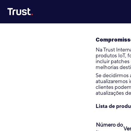
Site Logo
Compromisso
Na Trust Inter
produtos IoT, 
incluir patches
melhorias desti
Se decidirmos a
atualizaremos i
clientes podem 
atualizações d
Lista de produ
Número do
Ver