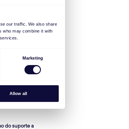
01-2027
01-2027
se our traffic. We also share
ers who may combine it with
01-2027
 services.
01-2027
01-2027
Marketing
01-2027
1-2027
1-2027
1-2027
1-2027
Allow all
1-2027
no do suporte a