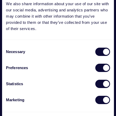
We also share information about your use of our site with
our social media, advertising and analytics partners who
may combine it with other information that you’ve
provided to them or that they’ve collected from your use
of their services.
Consent
Necessary
Selection
Preferences
Aprovada para heróis
Statistics
Com um suporte lombar adaptável integrado,
um assento moldado extra grosso e uma
almofada de cabeça removível, a Ruya Pro
Marketing
oferece o ajuste perfeito para todos os heróis
do gaming. Os apoios de braços 4D e o design
em tecido respirável dão liberdade de