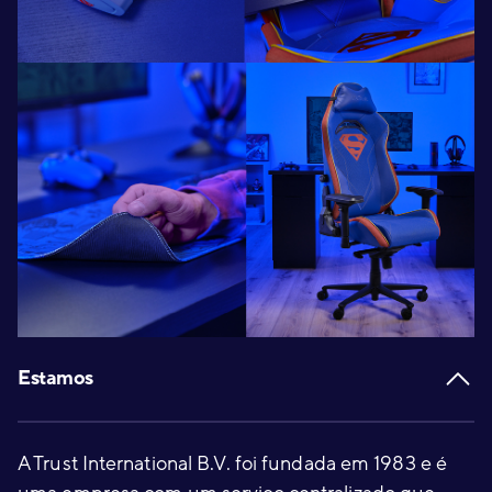
Footer
Estamos
A Trust International B.V. foi fundada em 1983 e é