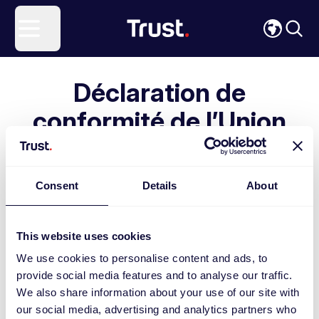
Site Logo
Open menu
Déclaration de
conformité de l’Union
européenne
Consent
Details
About
Vous pouvez rechercher ici les déclarations de
conformité de l’UE disponibles en téléchargement.
This website uses cookies
We use cookies to personalise content and ads, to
provide social media features and to analyse our traffic.
Need help with your search?
We also share information about your use of our site with
our social media, advertising and analytics partners who