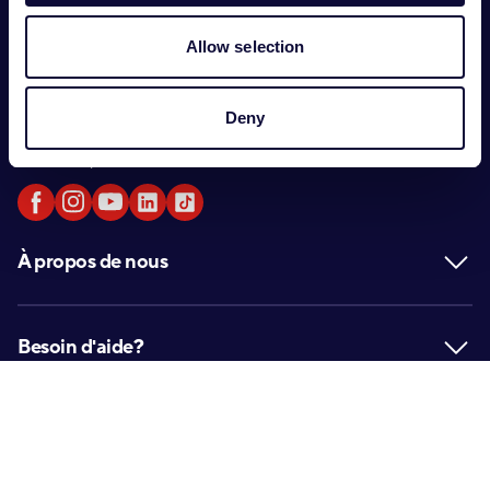
Allow selection
L’entreprise Trust International B.V. a été fondée en
1983 et est devenue une entreprise incontournable
Deny
d'accessoires numériques avec ses 3 marques :
GXTrust, Trust et Trust Smart Home.
À propos de nous
Besoin d'aide?
Copyright © 2026 Trust International B.V. Tous droits réservés.