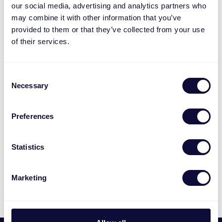
Contactez directement notre équipe ici:
our social media, advertising and analytics partners who
may combine it with other information that you’ve
J’ai une question pour l’équipe du Service
provided to them or that they’ve collected from your use
clients
of their services.
J’ai une question pour l’équipe du Marketing
Pour les revendeurs : Je suis / je veux devenir
un revendeur Trust
Consent
I want to sign up for the B2B newsletter
Necessary
Selection
Pour les revendeurs Trust agréés : Je veux
demander des identifiants de connexion pour
Preferences
le portail RMA en ligne de Trust
Software Vulnerability Disclosure Policy
Statistics
Marketing