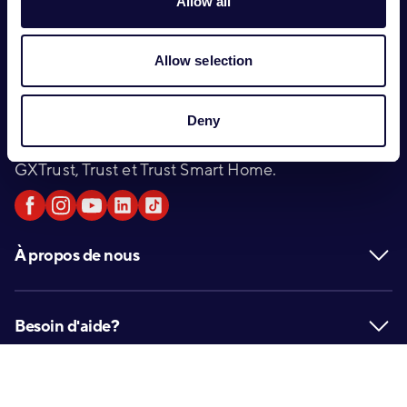
Footer
Allow all
Nous sommes
Allow selection
L’entreprise Trust International B.V. a été fondée en
1983 et est devenue une entreprise incontournable
Deny
d'accessoires numériques avec ses 3 marques :
GXTrust, Trust et Trust Smart Home.
À propos de nous
Besoin d'aide?