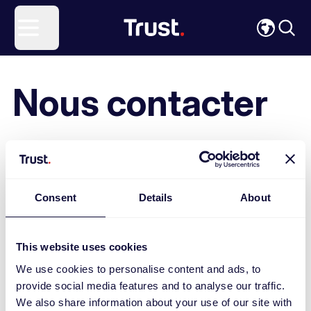
Site Logo
Open menu
Nous contacter
Vous avez une question sur l’un de nos produits?
Nous offrons une assistance pour tous nos
produits : consultez simplement la page du produit
Consent
Details
About
en saisissant son nom ou son numéro d’article à
5 chiffres (tous deux figurent sur le produit et son
emballage) et vous trouverez toutes les
This website uses cookies
informations et les téléchargements dont vous avez
besoin. Vous ne trouvez pas de réponse à votre
We use cookies to personalise content and ads, to
question?
provide social media features and to analyse our traffic.
We also share information about your use of our site with