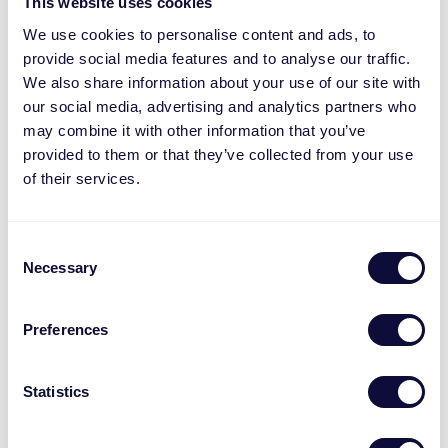
This website uses cookies
We use cookies to personalise content and ads, to
provide social media features and to analyse our traffic.
We also share information about your use of our site with
our social media, advertising and analytics partners who
may combine it with other information that you’ve
provided to them or that they’ve collected from your use
of their services.
Consent
Lauréat de la médaille d’or
Necessary
Selection
EcoVadis pour la troisième
Preferences
année consécutive
Statistics
Trust est fière d’annoncer avoir obtenu, pour la
troisième année consécutive, la médaille d’or