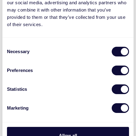
our social media, advertising and analytics partners who
may combine it with other information that you’ve
provided to them or that they’ve collected from your use
of their services.
Consent
Necessary
Selection
Preferences
Statistics
Ingénieusement sécurisé,
Marketing
partout et tout le temps
Gardez toujours un œil sur la situation.
Découvrez instantanément ce qu’il se passe
Allow all