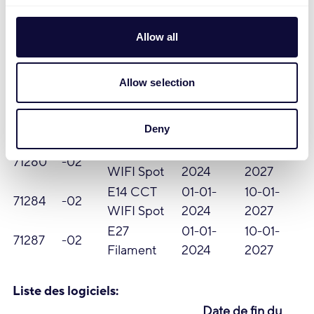
B22 CCT
10-01-
04-01-
71286
-03
WIFI Bulb
2025
2027
Allow all
GU10
01-01-
10-01-
71279
-02
RGBW WIFI
Allow selection
2024
2027
Spot
GU10 CCT
01-01-
10-01-
71283
-02
Deny
WIFI Spot
2024
2027
E14 RGBW
01-01-
10-01-
71280
-02
WIFI Spot
2024
2027
E14 CCT
01-01-
10-01-
71284
-02
WIFI Spot
2024
2027
E27
01-01-
10-01-
71287
-02
Filament
2024
2027
Liste des logiciels:
Date de fin du