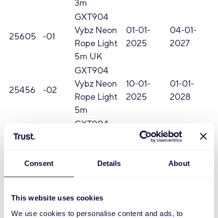
3m
GXT904
Vybz Neon
01-01-
04-01-
25605
-01
Rope Light
2025
2027
5m UK
GXT904
Vybz Neon
10-01-
01-01-
25456
-02
Rope Light
2025
2028
5m
GXT904
Vybz Neon
01-01-
04-01-
25456
-01
Rope Light
2025
2027
Consent
5m
Details
About
GXT902
Vybz Hexg
01-01-
04-01-
25604
-01
This website uses cookies
Light panels
2025
2027
We use cookies to personalise content and ads, to
UK