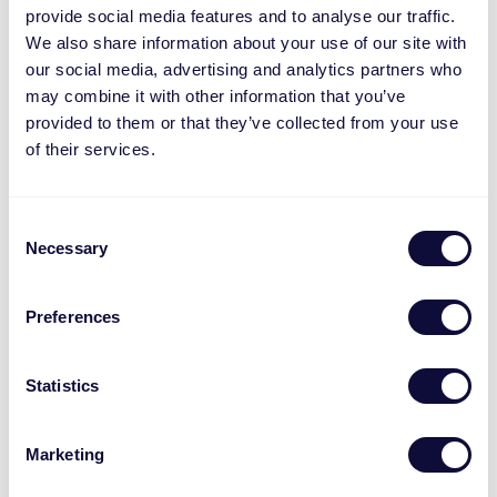
provide social media features and to analyse our traffic.
GXT903
We also share information about your use of our site with
Vybz Hexg
01-01-
04-01-
our social media, advertising and analytics partners who
25422
-01
Panels 3
2025
2027
may combine it with other information that you’ve
pack
provided to them or that they’ve collected from your use
of their services.
GXT902
01-01-
04-01-
25421
-01
Vybz Hexg
2025
2027
Light panels
Consent
GXT905
Necessary
Selection
01-01-
04-01-
25457
-01
Vybz Wall
2025
2027
Light Bars
Preferences
E27 RGBW
10-01-
04-01-
71281
-03
WIFI Bulb
2025
2027
Statistics
E27 CCT
10-01-
04-01-
71285
-03
WIFI Bulb
2025
2027
Marketing
B22 RGBW
10-01-
04-01-
71282
-03
WIFI Bulb
2025
2027