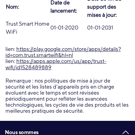
Date de
Nom:
support des
lancement:
mises à jour:
Trust Smart Home
01-01-2020
01-01-2031
WiFi
lien:
https://play.google.com/store/apps/details?
id=com.trust.smartwifi&hl=nl
lien:
https://apps.apple.com/us/app/trust-
wifi/id1528489889
Remarque : nos politiques de mise à jour de
sécurité et les listes d’appareils pris en charge
évoluent avec le temps et sont révisées
périodiquement pour refléter les avancées
technologiques, les cycles de vie des produits et les
meilleures pratiques de sécurité.
Footer
Nous sommes