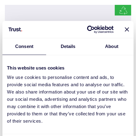
Consent
Details
About
This website uses cookies
We use cookies to personalise content and ads, to
provide social media features and to analyse our traffic.
We also share information about your use of our site with
our social media, advertising and analytics partners who
Lisboa Чехол для ноутбука с диагональю
may combine it with other information that you’ve
экрана 16 дюймов
provided to them or that they’ve collected from your use
€
19.99
of their services.