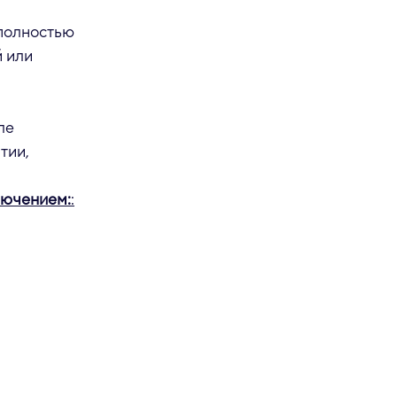
 полностью
й или
ле
тии,
лючением:
: