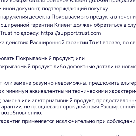
тки возвратов или обменов Клиент должен предостав
и иной документ, подтверждающий покупку.
бнаружения дефекта Покрываемого продукта в течени
асширенной гарантии Клиент должен обратиться в сл
rust по адресу: https://support.trust.com
ка действия Расширенной гарантии Trust вправе, по с
овать Покрываемый продукт; или
окрываемый продукт либо дефектные детали на новы
т или замена разумно невозможны, предложить альте
как минимум эквивалентными техническими характери
 замена или альтернативный продукт, предоставленн
арантии, не продлевают срок действия Расширенной 
о возобновлению.
гарантия применяется исключительно при соблюден