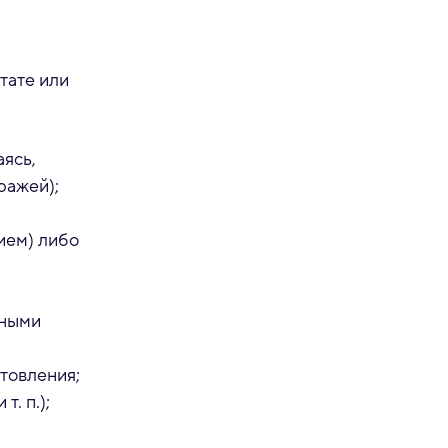
тате или
аясь,
ражей);
ием) либо
нными
товления;
. п.);