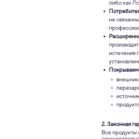
либо как П
Потребител
не связанн
профессион
Расширенна
производит
истечения 
установлен
Покрываемы
внешних 
перезар
источник
продукто
2. Законная га
Все продукты 
законодательс