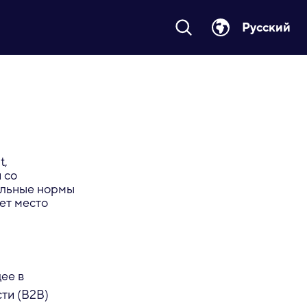
Русский
t,
 со
ельные нормы
ет место
ее в
ти (B2B)