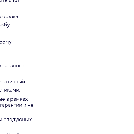
ить счёт
е срока
ужбу
воему
е запасные
рнативный
стиками.
ые в рамках
гарантии и не
ии следующих