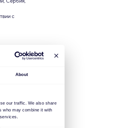
и, Сербия,
твии с
егионам*
ет
етствии с
About
держка Trust
3, 4 и 5
4 и 5
se our traffic. We also share
ers who may combine it with
2, 3, 4 и 5
 services.
и