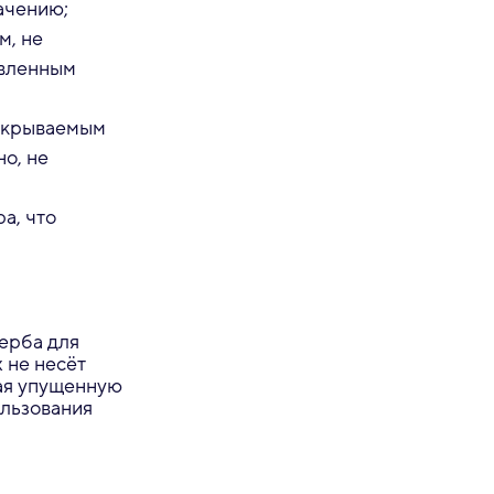
ачению;
м, не
овленным
Покрываемым
но, не
а, что
ерба для
 не несёт
чая упущенную
ользования