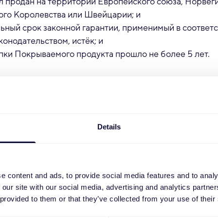
л продан на территории Европейского союза, Норвеги
го Королевства или Швейцарии; и
ьный срок законной гарантии, применимый в соответс
конодательством, истёк; и
упки Покрываемого продукта прошло не более 5 лет.
бращаться за гарантийной поддержкой по годам и р
а показывает, какая сторона на практике рассматрива
ребования, и не ограничивает законные права в соотв
аконодательством.
Details
Продавец
Под
, Сербия и Швейцария (кроме ES)
Год 1 и 2
Год 
Год 1, 2 и 3
Год 
e content and ads, to provide social media features and to analy
 our site with our social media, advertising and analytics partn
 Королевство
Год 1
Год 
 provided to them or that they’ve collected from your use of their
зможных изменений национального законодательства 