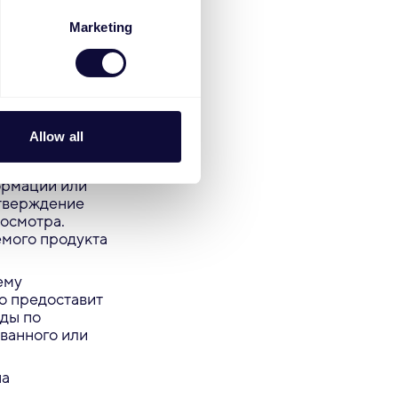
Marketing
ного
 гарантии.
Allow all
лжен
.com.
ормации или
дтверждение
 осмотра.
мого продукта
ему
о предоставит
оды по
ованного или
на