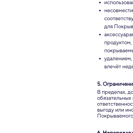
использова
несовмести
соответств
для Покрыв
аксессуара
продуктом, 
покрываемы
удалением,
влечёт нед
5. Ограничени
В пределах, д
обязательных 
ответственнос
выгоду или ин
Покрываемого
6. Непередав