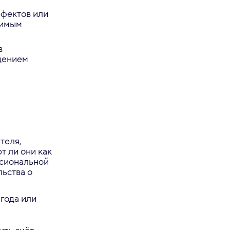
ефектов или
нимым
в
дением
теля,
т ли они как
ссиональной
льства о
года или