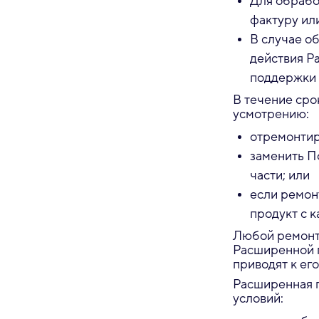
Для обрабо
фактуру ил
В случае о
действия Р
поддержки T
В течение сро
усмотрению:
отремонтир
заменить П
части; или
если ремон
продукт с 
Любой ремонт,
Расширенной г
приводят к ег
Расширенная 
условий: