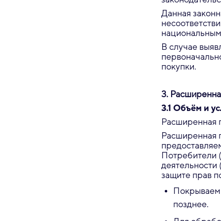
Данная законн
несоответстви
национальным
В случае выяв
первоначальн
покупки.
3. Расширенна
3.1 Объём и у
Расширенная г
Расширенная г
предоставляем
Потребители 
деятельности 
защите прав п
Покрываемы
позднее.