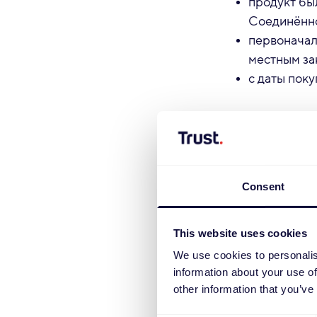
продукт бы
Соединённо
первоначал
местным за
с даты пок
3.2 К кому о
Данная таблиц
гарантийные т
применимым з
Consent
Регион
ЕС, Норвегия
This website uses cookies
Испания
We use cookies to personalis
information about your use of
Соединённое
other information that you’ve
* С учётом во