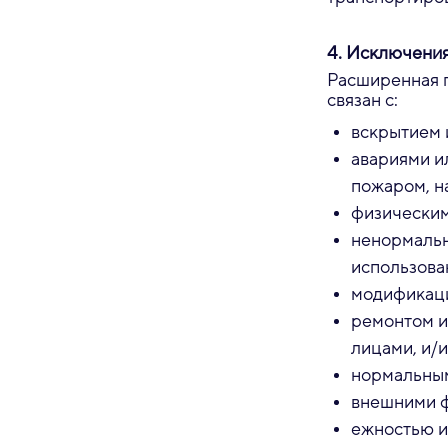
4. Исключения
Расширенная г
связан с:
вскрытием 
авариями и
пожаром, н
физическим
ненормальн
использова
модификаци
ремонтом и
лицами, и/
нормальным
внешними фа
ежностью и