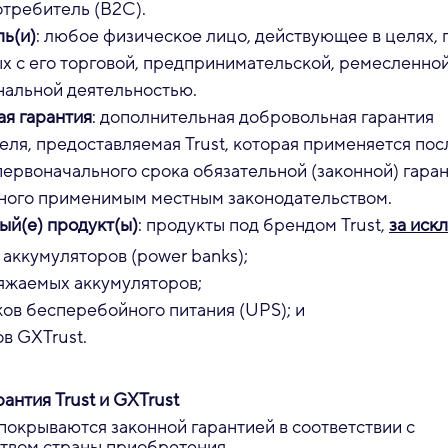
отребитель (B2C).
ь(и)
: любое физическое лицо, действующее в целях,
ых с его торговой, предпринимательской, ремесленно
альной деятельностью.
я гарантия
: дополнительная добровольная гарантия
еля, предоставляемая Trust, которая применяется пос
первоначального срока обязательной (законной) гаран
ного применимым местным законодательством.
й(е) продукт(ы)
: продукты под брендом Trust,
за иск
аккумуляторов (power banks);
яжаемых аккумуляторов;
ов бесперебойного питания (UPS); и
в GXTrust.
рантия Trust и GXTrust
покрываются законной гарантией в соответствии с
твом страны приобретения.