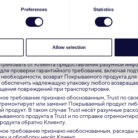
ства ЕС
Preferences
Statistics
раны за пределами ЕС, Норвегии, Сербия, Соединён
ли Швейцарии исключаются из действия Расширенной
арантийного требования и процедура
Allow selection
ебования в рамках Расширенной гарантии Клиент до
лужбу поддержки Trust по адресу https://support.trust
отребовать от Клиента предоставления разумной инф
для проверки гарантийного требования, включая по
и необходимости, возврат Покрываемого продукта для
н обеспечить надлежащую упаковку любого возвращае
ащения повреждений при транспортировке.
ное требование признано обоснованным, Trust по сво
тремонтирует или заменит Покрываемый продукт либ
й продукт. В таком случае Trust несёт разумные расх
ываемого продукта в Trust и по отправке отремонтир
родукта обратно Клиенту.
ное требование признано необоснованным, расходы 
ку и обработку несёт Клиент.