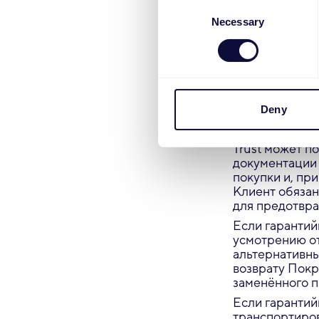
законодатель
Consent
Necessary
Selection
Все прочие ст
Королевства и
3.3 Подача г
Deny
Для подачи тр
обратиться в с
Trust может п
документации 
покупки и, пр
Клиент обяза
для предотвр
Если гарантий
усмотрению о
альтернативны
возврату Покр
заменённого п
Если гарантий
транспортиров