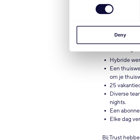
Zowel op in
Nieuwsgierig
Wat wij bieden
Deny
Een salaris
vakantiegel
Hybride werk
Een thuiswe
om je thuisw
25 vakantie
Diverse team
nights.
Een abonnem
Elke dag ver
Bij Trust hebbe