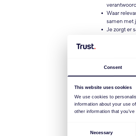
verantwoord
Waar relevan
samen met j
Je zorgt er 
domein opt
Je werkt sam
hun dooront
Je communice
Consent
realiseren
This website uses cookies
Competenties
We use cookies to personalis
HBO- of WO 
information about your use of
3-5 jaar we
other information that you’ve
Ervaring bi
In staat om 
Consent
team
Necessary
Selection