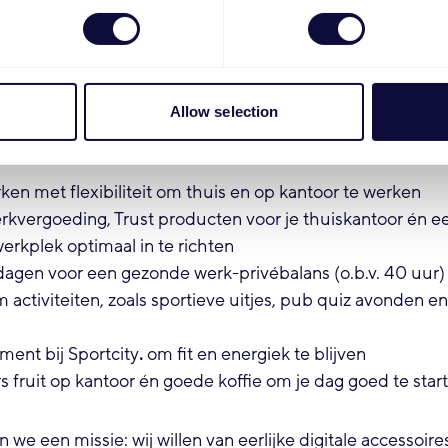
houd als in relatie (stakeholdermanagement) sterk
 en ondernemend – geen ‘u vraagt, wij draaien’ -mentalit
:
Allow selection
 passend bij jouw werkervaring, reiskostenvergoeding, pe
d
en met flexibiliteit om thuis en op kantoor te werken
rkvergoeding, Trust producten voor je thuiskantoor én 
erkplek optimaal in te richten
dagen voor een gezonde werk-privébalans (o.b.v. 40 uur)
 activiteiten, zoals sportieve uitjes, pub quiz avonden 
ent bij Sportcity
.
om fit en energiek te blijven
s fruit op kantoor én goede koffie om je dag goed te star
n we een missie: wij willen van eerlijke digitale accessoir