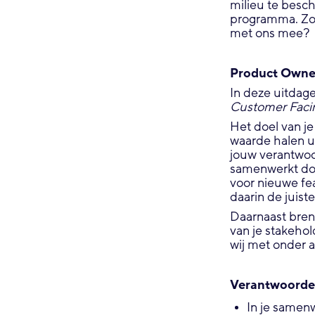
milieu te besc
programma. Zo 
met ons mee?
Product Owne
In deze uitdag
Customer Faci
Het doel van j
waarde halen u
jouw verantwoor
samenwerkt doo
voor nieuwe fea
daarin de juist
Daarnaast bren
van je stakeho
wij met onder 
Verantwoorde
In je samen