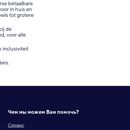
erse betaalbare
oor in huis en
els tot grotere
bij de
d, voor alle
inclusiviteit
ters.
Чем мы можем Вам помочь?
Сервис