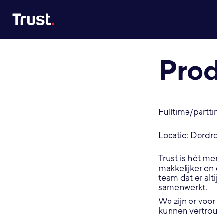
Site Logo
Pro
Fulltime/partt
Locatie: Dordr
Trust is hét mer
makkelijker en
team dat er alti
samenwerkt.
We zijn er voo
kunnen vertrou