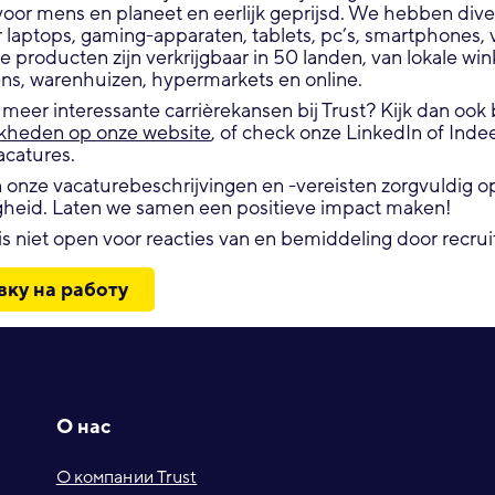
voor mens en planeet en eerlijk geprijsd. We hebben div
laptops, gaming-apparaten, tablets, pc’s, smartphones, v
producten zijn verkrijgbaar in 50 landen, van lokale wink
ens, warenhuizen, hypermarkets en online.
eer interessante carrièrekansen bij Trust? Kijk dan ook 
jkheden op onze website
, of check onze LinkedIn of Indee
catures.
onze vacaturebeschrijvingen en -vereisten zorgvuldig op 
gheid. Laten we samen een positieve impact maken!
s niet open voor reacties van en bemiddeling door recrui
вку на работу
О нас
О компании Trust