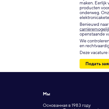
maken. Eerlijk 
producten voor 
onderweg. Onze 
elektronicaket
Benieuwd naar m
carrièremogeli
openstaande va
We controleren 
en rechtvaardi
Deze vacature i
Подать зая
Footer
Мы
Основанная в 1983 году