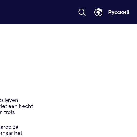
Русский
ks leven
Met een hecht
n trots
aarop ze
rnaar het