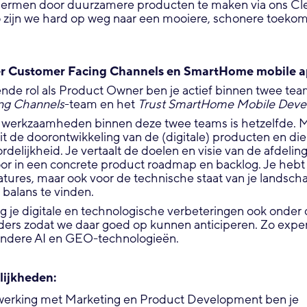
hermen door duurzamere producten te maken via ons Cl
zijn we hard op weg naar een mooiere, schonere toekomst
r Customer Facing Channels en SmartHome mobile a
ende rol als Product Owner ben je actief binnen twee tea
ng Channels
-team en het
Trust SmartHome Mobile Dev
e werkzaamheden binnen deze twee teams is hetzelfde. 
it de doorontwikkeling van de (digitale) producten en di
delijkheid. Je vertaalt de doelen en visie van de afdeli
r in een concrete product roadmap en backlog. Je hebt 
tures, maar ook voor de technische staat van je landsch
e balans te vinden.
g je digitale en technologische verbeteringen ook onder
lders zodat we daar goed op kunnen anticiperen. Zo exp
andere AI en GEO-technologieën.
lijkheden:
werking met Marketing en Product Development ben je