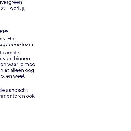
evergreen-
 – werk jij
pps
ms. Het
elopment
-team.
Maximale
ensten binnen
ngen waar je mee
niet alleen oog
ap, en weet
 de aandacht
erimenteren ook