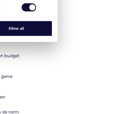
eit
Allow all
nsioen en 8%
een budget
en game
ten
es de norm