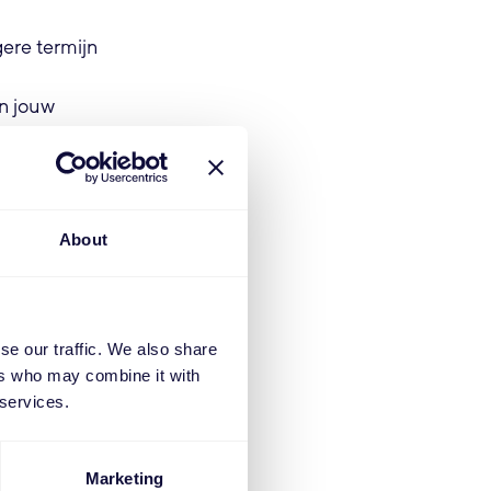
gere termijn
en jouw
oogte van
 wordt
 en je team
About
se our traffic. We also share
ers who may combine it with
s
 services.
g voor het
Marketing