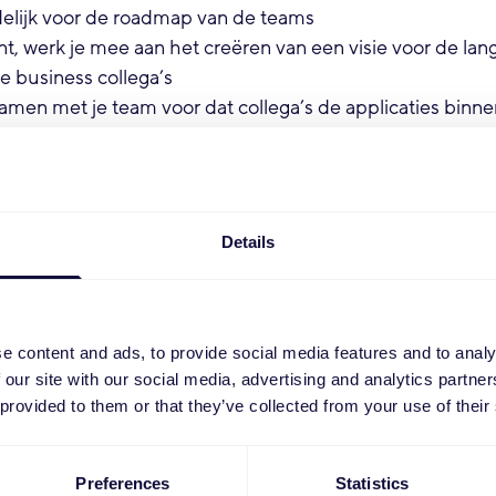
elijk voor de roadmap van de teams
t, werk je mee aan het creëren van een visie voor de lan
e business collega’s
samen met je team voor dat collega’s de applicaties binn
imaal kunnen gebruiken
en met leveranciers van deze applicaties, blijft op de h
wikkelingen en zorgt dat onze stem ook bij hen gehoord
ert door alle lagen van de organisatie heen over wat jij
Details
:
e content and ads, to provide social media features and to analy
opleiding in een relevante richting
 our site with our social media, advertising and analytics partn
rkervaring als Product Owner voor één of meerdere team
 provided to them or that they’ve collected from your use of their
nnen app development teams is een pré
een productvisie te vertalen naar een roadmap en backlo
Preferences
Statistics