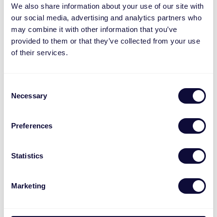
We also share information about your use of our site with
our social media, advertising and analytics partners who
may combine it with other information that you’ve
provided to them or that they’ve collected from your use
of their services.
Consent
Necessary
Selection
Vaiya Беспроводная клавиатура для
Preferences
нескольких устройств
€
39.99
Statistics
Marketing