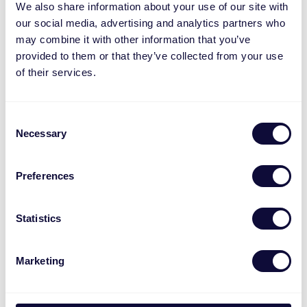
We also share information about your use of our site with
werk- en denkniveau
our social media, advertising and analytics partners who
Je hebt ervaring met
may combine it with other information that you’ve
softwareontwikkeling in Kotlin
provided to them or that they’ve collected from your use
Je hebt ervaring met mobile app
of their services.
development (Android en/of iOS)
Je werkt nauwkeurig en gestructureerd,
kan goed omgaan met feedback en wil
Consent
Necessary
Selection
graag leren
Je beheerst de Nederlandse en Engelse
taal goed
Preferences
Nice to have/pré:
Statistics
Ervaring met Jetpack Compose, SwiftUI
of een ander declaratief UI-framework
Marketing
Ervaring met back-end development in
Kotlin of Java (bijvoorbeeld Spring Boot)