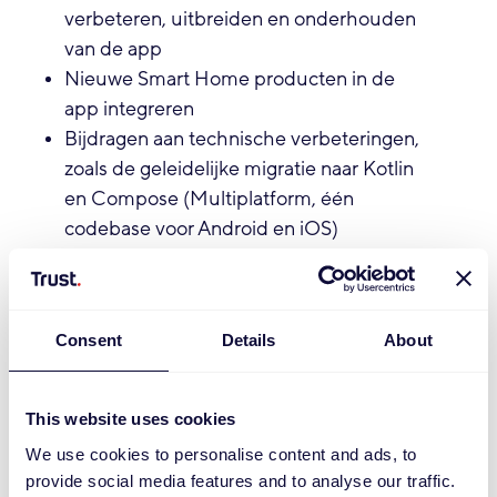
verbeteren, uitbreiden en onderhouden
van de app
Nieuwe Smart Home producten in de
app integreren
Bijdragen aan technische verbeteringen,
zoals de geleidelijke migratie naar Kotlin
en Compose (Multiplatform, één
codebase voor Android en iOS)
De mogelijkheid om full-stack te werken,
dus ook aan onze server-side systemen in
Kotlin met Spring Boot
Consent
Details
About
Wat breng je mee?
This website uses cookies
Je hebt een afgeronde hbo- of wo-
bachelor (Technische) Informatica,
We use cookies to personalise content and ads, to
Software Engineering of vergelijkbaar
provide social media features and to analyse our traffic.