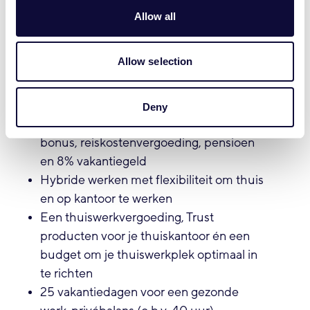
Ervaring met embedded development in
Allow all
C/C++
Je hebt affiniteit met technologie en
Smart Home producten
Allow selection
Wat wij bieden
Deny
Een salaris passend bij jouw werkervaring,
bonus, reiskostenvergoeding, pensioen
en 8% vakantiegeld
Hybride werken met flexibiliteit om thuis
en op kantoor te werken
Een thuiswerkvergoeding, Trust
producten voor je thuiskantoor én een
budget om je thuiswerkplek optimaal in
te richten
25 vakantiedagen voor een gezonde