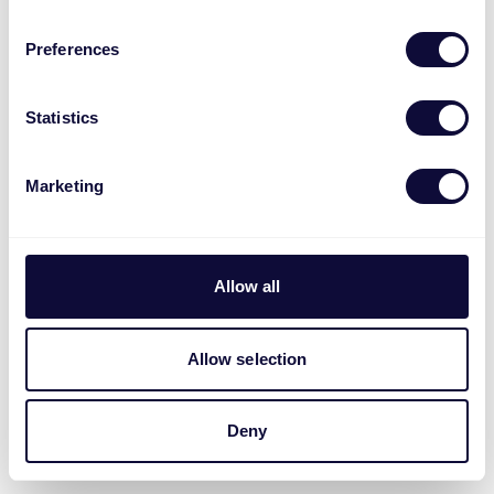
bijesz własne rekordy.
Preferences
2025-11-25
-
Press Release
Statistics
Marketing
Allow all
Allow selection
Deny
Wyróżniając się poprzez zrównoważony rozwój –
Raport Wpływu firmy Trust za okres 2024-2025.