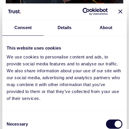
Consent
Details
About
Ulepsz swoją Batjaskinię dzięki nowej, oficjalnej
kolekcji GXTrust Batman!
This website uses cookies
Wzywamy wszystkich bohaterów – kolekcja
gamingowa GXTrust Batman właśnie wylądowała,
We use cookies to personalise content and ads, to
by nadać Twojemu stanowisku gracza kultowy
provide social media features and to analyse our traffic.
wygląd i styl największego obrońcy Gotham.
We also share information about your use of our site with
Stworzona we współpracy z Warner Bros. i DC, ta
our social media, advertising and analytics partners who
znakomita kolekcja łączy odważną, batmanowską
may combine it with other information that you’ve
estetykę z potężną funkcjonalnością, umożliwiając
provided to them or that they’ve collected from your use
fanom grę w stylu Mrocznego Rycerza. Ta
of their services.
imponująca seria obejmuje: fotel gamingowy Ruya
Pro, zestaw słuchawkowy Carus, bezprzewodowy
kontroler Muta i podkładkę XXL pod mysz –
Consent
wszystko, czego potrzebujesz, by wejść na
Necessary
wyższy poziom, gdy ratujesz miasto w VR lub
Selection