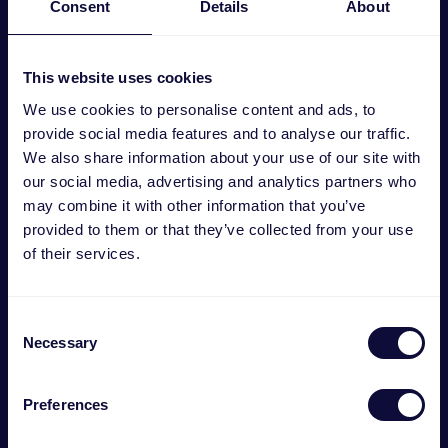
Consent
Details
About
This website uses cookies
We use cookies to personalise content and ads, to
provide social media features and to analyse our traffic.
We also share information about your use of our site with
our social media, advertising and analytics partners who
may combine it with other information that you’ve
RÓB SWOJE RUCHY
provided to them or that they’ve collected from your use
of their services.
Graj PO Swojemu dzięki naszej gamie
bezprzewodowych i przewodowych myszy
Consent
gamingowych. Łatwe w użyciu, stylowe, pełne
Necessary
Selection
niesamowitych funkcji i o wysokiej wydajności –
te myszy dostarczą Ci najlepsze statystyki!
Preferences
Poznaj nas